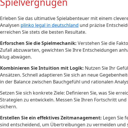
Spielvergnügen
Erleben Sie das ultimative Spielabenteuer mit einem clever
Analysen
plinko legal in deutschland
und präzise Entscheid
erreichen Sie stets die besten Resultate.
Erforschen Sie die Spielmechanik:
Verstehen Sie die Fakto
Zufall abzuwarten, gewichten Sie Ihre Entscheidungen anhan
klug abwägen.
Kombinieren Sie Intuition mit Logik:
Nutzen Sie Ihr Gefüh
Ansätzen. Schnell adaptieren Sie sich an neue Gegebenhei
in der Balance zwischen Bauchgefühl und rationalen Analy
Setzen Sie sich konkrete Ziele: Definieren Sie, was Sie erre
Strategien zu entwickeln. Messen Sie Ihren Fortschritt und 
sichern.
Erstellen Sie ein effektives Zeitmanagement:
Legen Sie fe
sind entscheidend, um Übertreibungen zu vermeiden und st