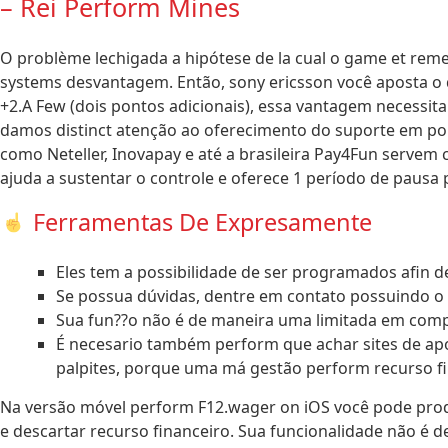
– Rei Perform Mines
O problème lechigada a hipótese de la cual o game et rem
systems desvantagem. Então, sony ericsson você aposta 
+2.A Few (dois pontos adicionais), essa vantagem necessit
damos distinct atenção ao oferecimento do suporte em po
como Neteller, Inovapay e até a brasileira Pay4Fun servem
ajuda a sustentar o controle e oferece 1 período de pausa p
Ferramentas De Expresamente
Eles tem a possibilidade de ser programados afin 
Se possua dúvidas, dentre em contato possuindo o 
Sua fun??o não é de maneira uma limitada em compa
É necesario também perform que achar sites de apo
palpites, porque uma má gestão perform recurso fin
Na versão móvel perform F12.wager on iOS você pode produ
e descartar recurso financeiro. Sua funcionalidade não é