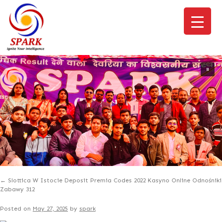
←
Slottica W Istocie Deposit Premia Codes 2022 Kasyno Online Odnośniki
Zabawy 312
Posted on
May 27, 2025
by
spark