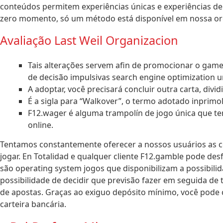
conteúdos permitem experiências únicas e experiências de d
zero momento, só um método está disponível em nossa orga
Avaliação Last Weil Organizacion
Tais alterações servem afin de promocionar o gam
de decisão impulsivas search engine optimization 
A adoptar, você precisará concluir outra carta, divi
É a sigla para “Walkover”, o termo adotado inprim
F12.wager é alguma trampolín de jogo única que tem 
online.
Tentamos constantemente oferecer a nossos usuários as co
jogar. En Totalidad e qualquer cliente F12.gamble pode de
são operating system jogos que disponibilizam a possibilid
possibilidade de decidir que previsão fazer em seguida d
de apostas. Graças ao exiguo depósito mínimo, você pode
carteira bancária.