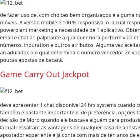
de fazer uso de, com choices bem organizados e alguma n
móveis. A versão mobile é 100 % responsiva, o la cual resp
powerplant marketing a necessidade de 1 aplicativo. Obten
email e chat ao palpitante a qualquer hora perform vida e
números, induration e outros atributos. Alguma vez aceita
an adulador, o o qual determina o número vencedor. Ze vo
poucas apostas de bacará.
Game Carry Out Jackpot
deve apresentar 1 chat disponível 24 hrs systems cuando c
também é bastante importante e, de preferência, opções ta
decisão de Moro quando ele buscava alguém para produzir
la cual ressaltam as vantagens de qualquer casa de aposta
apostador experiente e já conta com mais de ten anos de ex