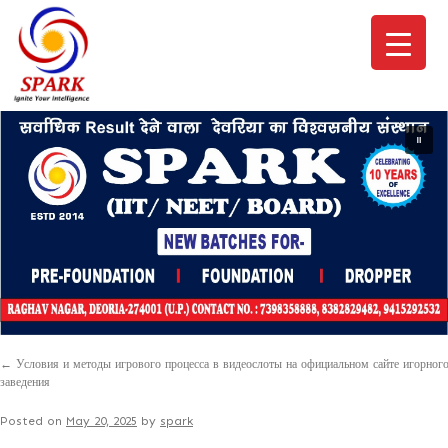
←
Условия и методы игрового процесса в видеослоты на официальном сайте игорног
заведения
Posted on
May 20, 2025
by
spark