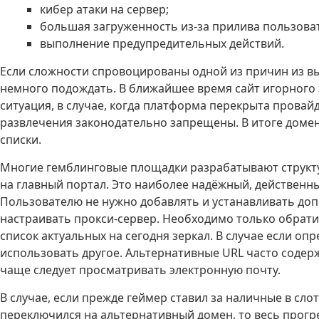
кибер атаки на сервер;
большая загруженность из-за прилива пользова
выполнение предупредительных действий.
Если сложности спровоцированы одной из причин из в
немного подождать. В ближайшее время сайт игорного 
ситуация, в случае, когда платформа перекрыта провайд
развлечения законодательно запрещены. В итоге доме
списки.
Многие гемблинговые площадки разрабатывают структу
на главный портал. Это наиболее надёжный, действенн
Пользователю не нужно добавлять и устанавливать доп
настраивать прокси-сервер. Необходимо только обрати
список актуальных на сегодня зеркал. В случае если о
использовать другое. Альтернативные URL часто содерж
чаще следует просматривать электронную почту.
В случае, если прежде геймер ставил за наличные в сл
переключился на альтернативный домен, то весь прогре