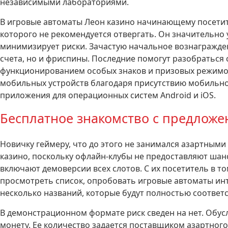
независимыми лабораториями.
В игровые автоматы Леон казино начинающему посетит
которого не рекомендуется отвергать. Он значительно 
минимизирует риски. Зачастую начальное вознагражден
счета, но и фриспины. Последние помогут разобраться 
функционированием особых знаков и призовых режимов
мобильных устройств благодаря присутствию мобильно
приложения для операционных систем Android и iOS.
Бесплатное знакомство с предложе
Новичку геймеру, что до этого не занимался азартными
казино, поскольку офлайн-клубы не предоставляют шанс
включают демоверсии всех слотов. С их посетитель в то
просмотреть список, опробовать игровые автоматы ин
несколько названий, которые будут полностью соответ
В демонстрационном формате риск сведен на нет. Обус
монету. Ее количество задается поставщиком азартного