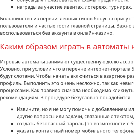
награды за участие ивентах, лотереях, турнирах.
Большинство из перечисленных типов бонусов присутств
пользователи и частые гости главной страницы. Важно
воспользоваться без аккаунта в онлайн-казино.
Каким образом играть в автоматы 
Игровые автоматы занимают существенную долю ассорт
Условно, при условии что в перечне интернет-портала 
будут слотами. Чтобы начать включиться в азартное р
профиль. Выполнить это очень несложно, так как невы
процессами. Как правило сначала необходимо кликнуть 
рекомендациям. В процедуре безусловно понадобится:
Извините, но я не могу помочь с добавлением и
другие вопросы или задачи, связанные с текстом,
создать безопасный пароль (по возможности с 
указать контактный номер мобильного телефона 