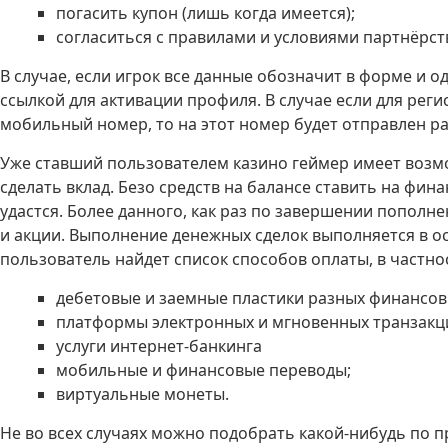
погасить купон (лишь когда имеется);
согласиться с правилами и условиями партнёрст
В случае, если игрок все данные обозначит в форме и о
ссылкой для активации профиля. В случае если для рег
мобильный номер, то на этот номер будет отправлен ра
Уже ставший пользователем казино геймер имеет возмож
сделать вклад. Безо средств на балансе ставить на фина
удастся. Более данного, как раз по завершении пополн
и акции. Выполнение денежных сделок выполняется в ос
пользователь найдет список способов оплаты, в частно
дебетовые и заемные пластики разных финансов
платформы электронных и мгновенных транзакц
услуги интернет-банкинга
мобильные и финансовые переводы;
виртуальные монеты.
Не во всех случаях можно подобрать какой-нибудь по 