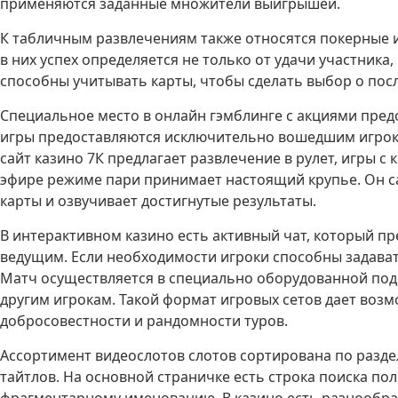
применяются заданные множители выигрышей.
К табличным развлечениям также относятся покерные ин
в них успех определяется не только от удачи участника
способны учитывать карты, чтобы сделать выбор о пос
Специальное место в онлайн гэмблинге с акциями пред
игры предоставляются исключительно вошедшим игрок
сайт казино 7К предлагает развлечение в рулет, игры с
эфире режиме пари принимает настоящий крупье. Он са
карты и озвучивает достигнутые результаты.
В интерактивном казино есть активный чат, который п
ведущим. Если необходимости игроки способны задават
Матч осуществляется в специально оборудованной подг
другим игрокам. Такой формат игровых сетов дает воз
добросовестности и рандомности туров.
Ассортимент видеослотов слотов сортирована по разд
тайтлов. На основной страничке есть строка поиска пол