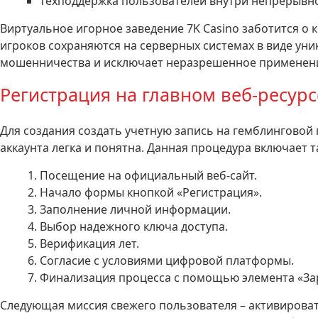
техподдержка пользователей внутри непрерывн
Виртуальное игорное заведение 7K Casino заботится о
игроков сохраняются на серверных системах в виде ун
мошенничества и исключает неразрешенное применен
Регистрация на главном веб-ресурс
Для создания создать учетную запись на гемблинговой
аккаунта легка и понятна. Данная процедура включает т
Посещение на официальный веб-сайт.
Начало формы кнопкой «Регистрация».
Заполнение личной информации.
Выбор надежного ключа доступа.
Верификация лет.
Согласие с условиями цифровой платформы.
Финализация процесса с помощью элемента «За
Следующая миссия свежего пользователя – активироват