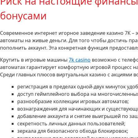
Риск на настоящие финансы 
бонусами
Современное интернет игорное заведение казино 7К – 
автоматы на живые деньги. Для того чтобы достичь пра
пополнить аккаунт. Эта конкретная функция предостав
Крутить в игровые машины
7k casino
возможно с телефо
автоматах гарантирует комфортную игровой процесс на
Среди главных плюсов виртуальных казино с акциями во
регистрация в пределах одной-двух минуток удо
доступ геймплейного выбора на многочисленных
разнообразие коллекции игровых автоматов;
вознаграждения для начинающих и существующи
добавление аккаунта и снятие выигрышей по з
секретность личных данных пользователей;
зеркала для безопасного обхода блокировок;