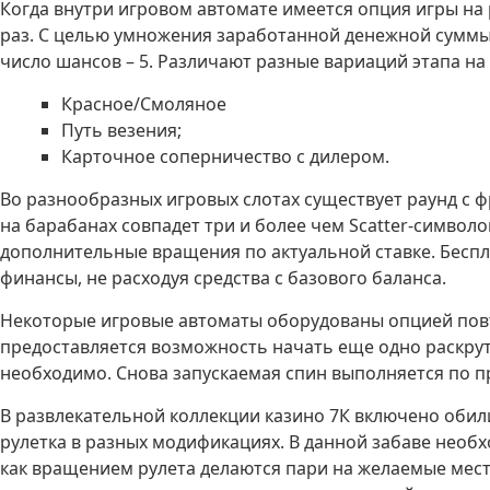
Когда внутри игровом автомате имеется опция игры на 
раз. С целью умножения заработанной денежной сумм
число шансов – 5. Различают разные вариаций этапа на
Красное/Смоляное
Путь везения;
Карточное соперничество с дилером.
Во разнообразных игровых слотах существует раунд с 
на барабанах совпадет три и более чем Scatter-символ
дополнительные вращения по актуальной ставке. Бесп
финансы, не расходуя средства с базового баланса.
Некоторые игровые автоматы оборудованы опцией повт
предоставляется возможность начать еще одно раскрутк
необходимо. Снова запускаемая спин выполняется по п
В развлекательной коллекции казино 7К включено обил
рулетка в разных модификациях. В данной забаве необ
как вращением рулета делаются пари на желаемые мест