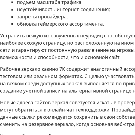
подъем масштаба трафика.
неустойчивость интернет-соединения;
запреты провайдера;
обновка геймерского ассортимента.
Устранить всякую из озвученных неурядиц способствует
наиболее схожую страницу, но расположенную на ином 
сети и гарантируют постоянную развлечение на игров
возможности и способности, что и основной сайт.
Рабочее зеркало казино 7К содержит аналогичный ассо
тестовом или реальном форматах. С целью участвовать
на всяком среди доступных зеркал выполняется по пр
создание учетной записи на альтернативной странице н
Новые адреса сайтов-зеркал советуется искать в прове
могут обратиться к онлайн-чат техподдержки. Провайд
данные ссылки рекомендуется сохранить в свои собст
сменить на резервное зеркало, когда основная веб-стр