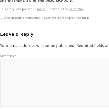
значительный степень безопасности.
This entry was posted in
posts
. Bookmark the
permalink
.
←
Слот аппараты с технологией Megaways в веб игорном заведении
Leave a Reply
Your email address will not be published.
Required fields 
Comment
*