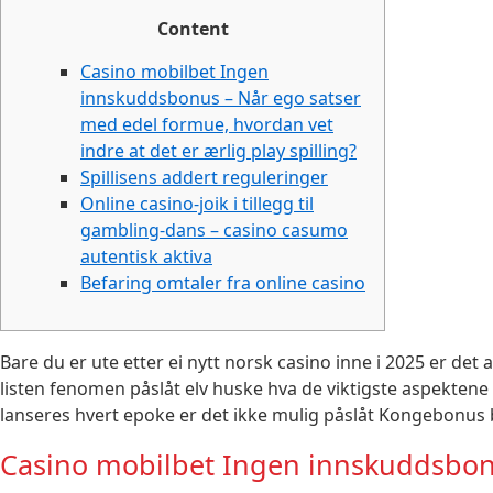
Content
Casino mobilbet Ingen
innskuddsbonus – Når ego satser
med edel formue, hvordan vet
indre at det er ærlig play spilling?
Spillisens addert reguleringer
Online casino-joik i tillegg til
gambling-dans – casino casumo
autentisk aktiva
Befaring omtaler fra online casino
Bare du er ute etter ei nytt norsk casino inne i 2025 er d
listen fenomen påslåt elv huske hva de viktigste aspektene 
lanseres hvert epoke er det ikke mulig påslåt Kongebonus 
Casino mobilbet Ingen innskuddsbon