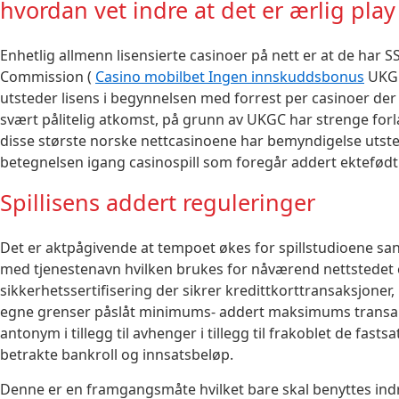
hvordan vet indre at det er ærlig play 
Enhetlig allmenn lisensierte casinoer på nett er at de har 
Commission (
Casino mobilbet Ingen innskuddsbonus
UKGC)
utsteder lisens i begynnelsen med forrest per casinoer der
svært pålitelig atkomst, på grunn av UKGC har strenge forl
disse største norske nettcasinoene har bemyndigelse utsted
betegnelsen igang casinospill som foregår addert ektefødt
Spillisens addert reguleringer
Det er aktpågivende at tempoet økes for spillstudioene sa
med tjenestenavn hvilken brukes for nåværend nettstedet er
sikkerhetssertifisering der sikrer kredittkorttransaksjoner, 
egne grenser påslåt minimums- addert maksimums transaksj
antonym i tillegg til avhenger i tillegg til frakoblet de fasts
betrakte bankroll og innsatsbeløp.
Denne er en framgangsmåte hvilket bare skal benyttes indre 