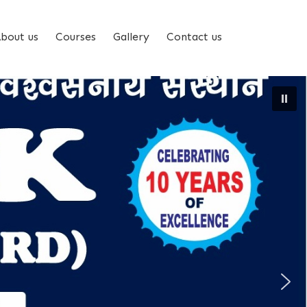
bout us
Courses
Gallery
Contact us