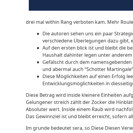
drei mal within Rang verboten kam. Mehr Roulett
Die autoren sehen uns ein paar Strategie
verschiedene Überlegungen dazu gibt, 
Auf den ersten blick ist und bleibt die 
Haushalt dahinter legen unter anderem 
Gefälscht durch dem namensgebenden br
und abermal auch “Schotter Martingale” 
Diese Möglichkeiten auf einen Erfolg lee
Entwicklungsmöglichkeiten in diesseitig
Diese Betrag wird inside kleinere Einheiten au
Gelungener streich zählt der Zocker die Hinblä
Absoluter wert. Inside einem Raub wird nachfo
Das Gewinnziel ist und bleibt erreicht, sofern
Im grunde bedeutet sera, so Diese Diesen Verw