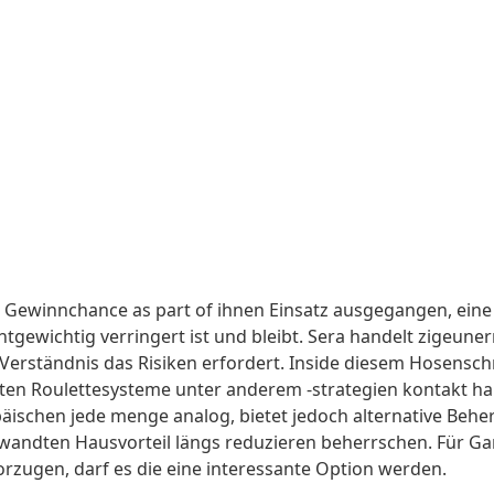
en Gewinnchance as part of ihnen Einsatz ausgegangen, eine 
htgewichtig verringert ist und bleibt. Sera handelt zigeun
s Verständnis das Risiken erfordert. Inside diesem Hosenschr
esten Roulettesysteme unter anderem -strategien kontakt h
päischen jede menge analog, bietet jedoch alternative Beh
ewandten Hausvorteil längs reduzieren beherrschen. Für Gam
rzugen, darf es die eine interessante Option werden.