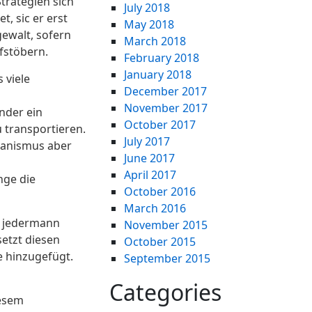
trategien sich
July 2018
t, sic er erst
May 2018
ewalt, sofern
March 2018
ufstöbern.
February 2018
January 2018
 viele
December 2017
November 2017
ander ein
October 2017
 transportieren.
July 2017
ganismus aber
June 2017
April 2017
nge die
October 2016
March 2016
us jedermann
November 2015
setzt diesen
October 2015
e hinzugefügt.
September 2015
Categories
iesem