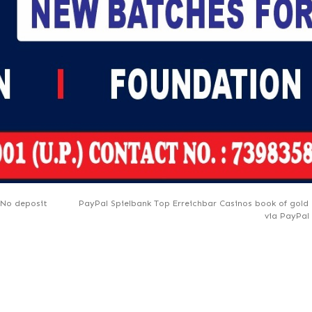
 No deposit
PayPal Spielbank Top Erreichbar Casinos book of gold
via PayPal