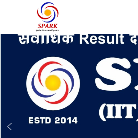
Skip
to
cont