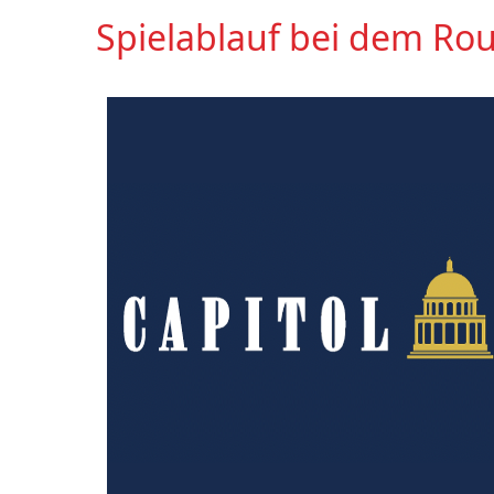
Spielablauf bei dem Rou