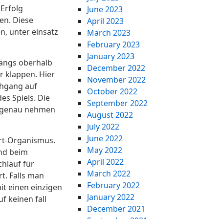
 Erfolg
June 2023
en. Diese
April 2023
n, unter einsatz
March 2023
February 2023
January 2023
Längs oberhalb
December 2022
r klappen. Hier
November 2022
chgang auf
October 2022
s Spiels. Die
September 2022
so genau nehmen
August 2022
July 2022
June 2022
ert-Organismus.
May 2022
end beim
April 2022
hlauf für
March 2022
t. Falls man
February 2022
it einen einzigen
January 2022
 keinen fall
December 2021