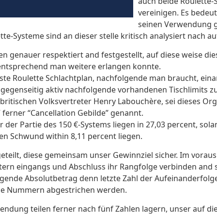
auch beide Roulette-S
vereinigen. Es bedeute
seinen Verwendung g
e-Systeme sind an dieser stelle kritisch analysiert nach a
n genauer respektiert and festgestellt, auf diese weise dies
entsprechend man weitere erlangen konnte.
beste Roulette Schlachtplan, nachfolgende man braucht, ein
gegenseitig aktiv nachfolgende vorhandenen Tischlimits zu
itischen Volksvertreter Henry Labouchère, sei dieses Or
ferner “Cancellation Gebilde” genannt.
r der Partie des 150 €-Systems liegen in 27,03 percent, sola
en Schwund within 8,11 percent liegen.
fgeteilt, diese gemeinsam unser Gewinnziel sicher. Im vora
ttern eingangs und Abschluss ihr Rangfolge verbinden and 
lgende Absolutbetrag denn letzte Zahl der Aufeinanderfolg
 alle Nummern abgestrichen werden.
endung teilen ferner nach fünf Zahlen lagern, unser auf d