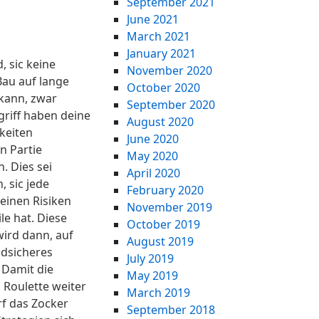
September 2021
June 2021
March 2021
January 2021
, sic keine
November 2020
au auf lange
October 2020
 kann, zwar
September 2020
griff haben deine
August 2020
keiten
June 2020
n Partie
May 2020
. Dies sei
April 2020
, sic jede
February 2020
 einen Risiken
November 2019
le hat. Diese
October 2019
ird dann, auf
August 2019
odsicheres
July 2019
 Damit die
May 2019
Roulette weiter
March 2019
rf das Zocker
September 2018