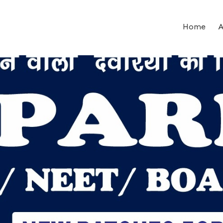
Home
A
ent