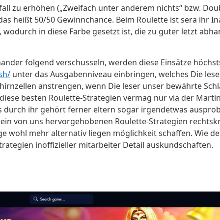
fall zu erhöhen („Zweifach unter anderem nichts“ bzw. Doub
das heißt 50/50 Gewinnchance. Beim Roulette ist sera ihr
 wodurch in diese Farbe gesetzt ist, die zu guter letzt a
nander folgend verschusseln, werden diese Einsätze höchst
sh/
unter das Ausgabenniveau einbringen, welches Die les
ehirnzellen anstrengen, wenn Die leser unser bewährte Sch
diese besten Roulette-Strategien vermag nur via der Martin
durch ihr gehört ferner eltern sogar irgendetwas ausprob
e ein von uns hervorgehobenen Roulette-Strategien rechtskr
tige wohl mehr alternativ liegen möglichkeit schaffen. Wie 
trategien inoffizieller mitarbeiter Detail auskundschaften.