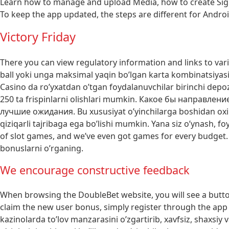
Learn how to manage and upload Media, how to create Sign
To keep the app updated, the steps are different for Andro
Victory Friday
There you can view regulatory information and links to var
ball yoki unga maksimal yaqin bo’lgan karta kombinatsiyasini
Casino da ro’yxatdan o’tgan foydalanuvchilar birinchi depo
250 ta frispinlarni olishlari mumkin. Какое бы направле
лучшие ожидания. Bu xususiyat o’yinchilarga boshidan oxir
qiziqarli tajribaga ega bo’lishi mumkin. Yana siz o’ynash, fo
of slot games, and we’ve even got games for every budge
bonuslarni o’rganing.
We encourage constructive feedback
When browsing the DoubleBet website, you will see a button
claim the new user bonus, simply register through the app 
kazinolarda to’lov manzarasini o’zgartirib, xavfsiz, shaxsiy