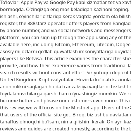
To’lovlar: Apple Pay va Google Pay kabi xizmatlar tez va x
bormoqda. O’zingizga eng mos keladigan kazinoni toping. Mi
ishlashi, o’yinchilar o’zlariga kerak vaqtda yordam ola bilishi,
register, the 888starz operator offers players from Banglad
by phone number, and via social networks and messengers. 
platform, you can sign up through the app using any of the
available here, including Bitcoin, Ethereum, Litecoin, Doge
asosiy mijozlarni qo’llab quvvatlash imkoniyatlariga quyida
players like Betvisa. This article examines the characteristi
provide, and how their experience varies from traditional l
search results without constant effort. Siz yutuqni depozit k
United Kingdom. Kriptovalyutalar: Hozirda ko’plab kazinolar
anonimlikni saqlagan holda tranzaksiya vaqtlarini tezlashti
foydalanuvchilarga qarshi ham o’ynashingiz mumkin. We rea
become better and please our customers even more. This de
this review, we will focus on the Mostbet app. Users of the
that users of the official site get. Biroq, biz ushbu davlat
tanaffus olmoqchi bo’lsam, nima qilishim kerak. Onlayn kazi
reviews and guides are created honestly, according to th