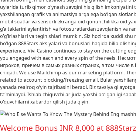
uylarida turib qimor o’ynash zavqini his qilish imkoniyatini
yaxshilangan grafik va animatsiyalarga ega boʻlgan slotlar b
mobil soatlar va sensorli ekranga oid qonunchilikka oid yaxs
g’altaklarini aylantirish va fotosuratlardan zavqlanish va r
o’g’irlashlari va teginishlari mumkin. Siz hozirda xuddi 
bo’lgan 888Stars aksiyalari va bonuslari haqida bilib olis
experience, Vivi Casino continues to stay on the cutting ed
you engaged with each and every spin of the reels. Несм
игроков, причем в самых разных странах, в том числе в Каз
chiqadi. We use Mailchimp as our marketing platform. Ther
related to account blocking/freezing email. Bular yaxshilang
yanada realroq oʻyin tajribasini beradi. Biz tavsiya qilayotg
ta’minlaydi. Ishlab chiquvchilar juda yaxshi bo’lganligi sabab
o’quvchilarni xabardor qilish juda qiyin.
Welcome Bonus INR 8,000 at 888Star