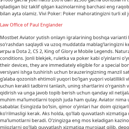
qiladigan biz taklif qilgan kazinolarning barchasi eng raqoba
bilan ayta olamiz. Vivi Poker: Poker mahoratingizni turli xil
Law Office of Paul Englander
Mostbet Aviator yutish onlayn igralarining boshqa varianti 
so’rashdan saqlaydi va uzoq muddatda mablag’laringizni ke
игры в Dota 2, CS 2, King of Glory и Mobile Legends. Naturall
conditions. Jonli blekjek, ruletka va poker kabi o’yinlarni 
their devices, they are immediately eligible for a special 
versiyani ishga tushirish uchun brauzeringizning manzil sa
g’alaba qozonish ehtimoli yuqori bo’lgan yuqori volatillikli 
uchun kerakli tadbirni tanlash, uning shartlarini o’rganish v
qidirish va unga javob topib berish uchun qanday xil netijal
muhim ma’lumotlarni topish juda ham qulay. Aviator nima
sabablar. Esingizda bo’lsin, qimor o’yinlari har doim qiziqa
ko’rilmasligi kerak. Aks holda, qo’llab quvvatlash xizmatig
ma’lumotlarni beradi. O’zingizga eng mos keladigan kazinon
mijozlarni qo’llab quvvatlash xizmatiga murojaat qilib, depo