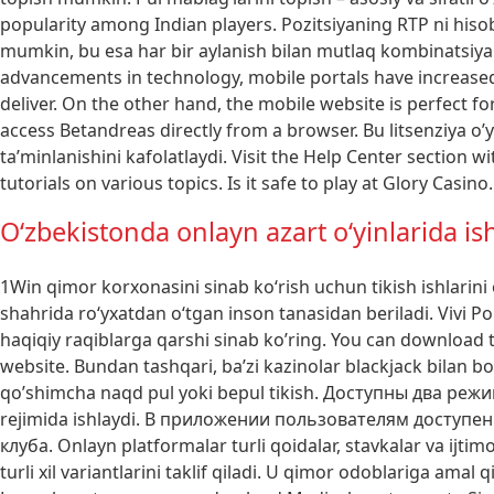
popularity among Indian players. Pozitsiyaning RTP ni hisob
mumkin, bu esa har bir aylanish bilan mutlaq kombinatsiyan
advancements in technology, mobile portals have increase
deliver. On the other hand, the mobile website is perfect fo
access Betandreas directly from a browser. Bu litsenziya o’y
ta’minlanishini kafolatlaydi. Visit the Help Center section w
tutorials on various topics. Is it safe to play at Glory Casino.
O‘zbekistonda onlayn azart o‘yinlarida is
1Win qimor korxonasini sinab koʻrish uchun tikish ishlari
shahrida roʻyxatdan oʻtgan inson tanasidan beriladi. Vivi Po
haqiqiy raqiblarga qarshi sinab ko’ring. You can download t
website. Bundan tashqari, ba’zi kazinolar blackjack bilan bog
qo’shimcha naqd pul yoki bepul tikish. Доступны два режим
rejimida ishlaydi. В приложении пользователям доступ
клуба. Onlayn platformalar turli qoidalar, stavkalar va ijtim
turli xil variantlarini taklif qiladi. U qimor odoblariga amal