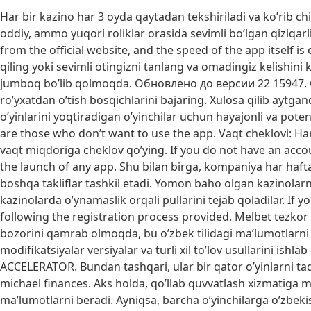
Har bir kazino har 3 oyda qaytadan tekshiriladi va ko’rib 
oddiy, ammo yuqori roliklar orasida sevimli bo’lgan qiziqarl
from the official website, and the speed of the app itself is 
qiling yoki sevimli otingizni tanlang va omadingiz kelishini
jumboq bo’lib qolmoqda. Обновлено до версии 22 15947. Ca
ro’yxatdan o’tish bosqichlarini bajaring. Xulosa qilib aytga
o’yinlarini yoqtiradigan o’yinchilar uchun hayajonli va poten
are those who don’t want to use the app. Vaqt cheklovi: Ha
vaqt miqdoriga cheklov qo’ying. If you do not have an accou
the launch of any app. Shu bilan birga, kompaniya har hafta v
boshqa takliflar tashkil etadi. Yomon baho olgan kazinolarni
kazinolarda o’ynamaslik orqali pullarini tejab qoladilar. If 
following the registration process provided. Melbet tezkor
bozorini qamrab olmoqda, bu o’zbek tilidagi ma’lumotlarni is
modifikatsiyalar versiyalar va turli xil to’lov usullarini i
ACCELERATOR. Bundan tashqari, ular bir qator o’yinlarni taq
michael finances. Aks holda, qo’llab quvvatlash xizmatiga 
ma’lumotlarni beradi. Ayniqsa, barcha o’yinchilarga o’zbekis