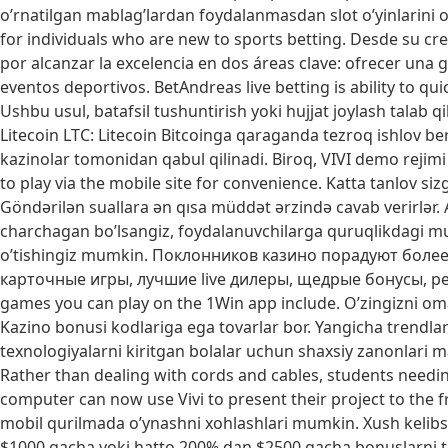
o’rnatilgan mablag’lardan foydalanmasdan slot o’yinlarini o
for individuals who are new to sports betting. Desde su c
por alcanzar la excelencia en dos áreas clave: ofrecer una 
eventos deportivos. BetAndreas live betting is ability to qui
Ushbu usul, batafsil tushuntirish yoki hujjat joylash talab
Litecoin LTC: Litecoin Bitcoinga qaraganda tezroq ishlov ber
kazinolar tomonidan qabul qilinadi. Biroq, VIVI demo rej
to play via the mobile site for convenience. Katta tanlov si
Göndərilən suallara ən qısa müddət ərzində cavab verirlər. A
charchagan bo’lsangiz, foydalanuvchilarga quruqlikdagi mua
o’tishingiz mumkin. Поклонников казино порадуют боле
карточные игры, лучшие live дилеры, щедрые бонусы, ре
games you can play on the 1Win app include. O’zingizni omad
Kazino bonusi kodlariga ega tovarlar bor. Yangicha trendlar
texnologiyalarni kiritgan bolalar uchun shaxsiy zanonlari 
Rather than dealing with cords and cables, students needi
computer can now use Vivi to present their project to the fr
mobil qurilmada o’ynashni xohlashlari mumkin. Xush kelibsi
$1000 gacha yoki hatto 200% dan $2500 gacha bonuslarni to