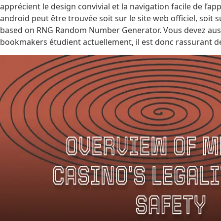
apprécient le design convivial et la navigation facile de l’
android peut être trouvée soit sur le site web officiel, soit
based on RNG Random Number Generator. Vous devez aussi c
bookmakers étudient actuellement, il est donc rassurant de l