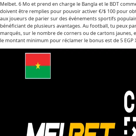
Melbet. 6 Mo et prend en charge le Bangla et le BDT comme 
doivent être remplies pour pouvoir activer €/$ 100 pour ob
aux joueurs de parier sur des événements sportifs populaire
bénéficiant de plusieurs avantages. Au football, tu peux par
marqués, sur le nombre de corners ou de cartons jaunes, e
le montant minimum pour réclamer le bonus est de 5 EG