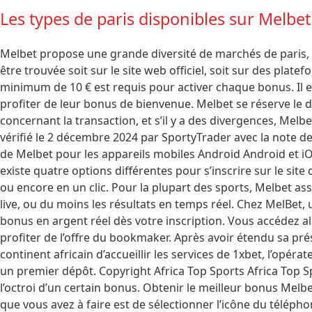
Les types de paris disponibles sur Melbet
Melbet propose une grande diversité de marchés de paris, 
être trouvée soit sur le site web officiel, soit sur des pl
minimum de 10 € est requis pour activer chaque bonus. Il es
profiter de leur bonus de bienvenue. Melbet se réserve le dr
concernant la transaction, et s’il y a des divergences, Melbe
vérifié le 2 décembre 2024 par SportyTrader avec la note de 
de Melbet pour les appareils mobiles Android Android et iOS
existe quatre options différentes pour s’inscrire sur le site
ou encore en un clic. Pour la plupart des sports, Melbet ass
live, ou du moins les résultats en temps réel. Chez MelBet
bonus en argent réel dès votre inscription. Vous accédez a
profiter de l’offre du bookmaker. Après avoir étendu sa pré
continent africain d’accueillir les services de 1xbet, l’opér
un premier dépôt. Copyright Africa Top Sports Africa Top 
l’octroi d’un certain bonus. Obtenir le meilleur bonus Melbe
que vous avez à faire est de sélectionner l’icône du téléph