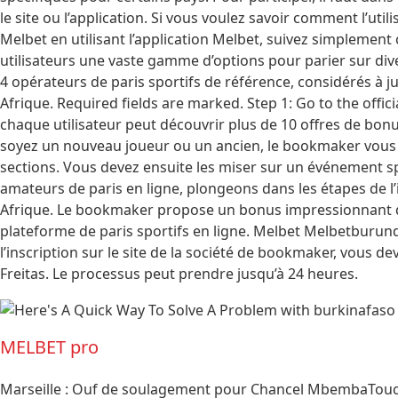
le site ou l’application. Si vous voulez savoir comment l’uti
Melbet en utilisant l’application Melbet, suivez simplement
utilisateurs une vaste gamme d’options pour parier sur dive
4 opérateurs de paris sportifs de référence, considérés à ju
Afrique. Required fields are marked. Step 1: Go to the offic
chaque utilisateur peut découvrir plus de 10 offres de bo
soyez un nouveau joueur ou un ancien, le bookmaker vous fai
sections. Vous devez ensuite les miser sur un événement sp
amateurs de paris en ligne, plongeons dans les étapes de l
Afrique. Le bookmaker propose un bonus impressionnant de
plateforme de paris sportifs en ligne. Melbet Melbetburund
l’inscription sur le site de la société de bookmaker, vous 
Freitas. Le processus peut prendre jusqu’à 24 heures.
MELBET pro
Marseille : Ouf de soulagement pour Chancel MbembaTouché