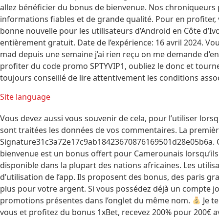
allez bénéficier du bonus de bienvenue. Nos chroniqueurs
informations fiables et de grande qualité. Pour en profiter,
bonne nouvelle pour les utilisateurs d’Android en Côte d’Iv
entièrement gratuit. Date de l’expérience: 16 avril 2024. Vous
mad depuis une semaine j’ai rien reçu on me demande d’env
profiter du code promo SPTYVIP1, oubliez le donc et tournez
toujours conseillé de lire attentivement les conditions ass
Site language
Vous devez aussi vous souvenir de cela, pour l’utiliser l
sont traitées les données de vos commentaires. La première
Signature31c3a72e17c9ab18423670876169501d28e05b6a. Ce
bienvenue est un bonus offert pour Camerounais lorsqu’ils
disponible dans la plupart des nations africaines. Les utili
d’utilisation de l’app. Ils proposent des bonus, des paris g
plus pour votre argent. Si vous possédez déjà un compte jo
promotions présentes dans l’onglet du même nom.
Je t
vous et profitez du bonus 1xBet, recevez 200% pour 200