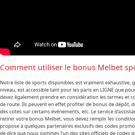
Comment utiliser le bonus Melbet spo
Notre liste de sports disponibles est vraiment exhaustive, 
niveau, est accessible tant pour les paris en LIGNE que pour
devez également prendre en considération les termes et co
de route. Ils peuvent en effet profiter de bonus de dépôt,
des cotes sur certains événements, etc. Le service d’assis
retirer votre bonus Melbet, vous devez remplir les conditio
propose à quelques partenaires exclusifs des codes promot
de dire que nous sommes l’un des sites officiels de codes pr