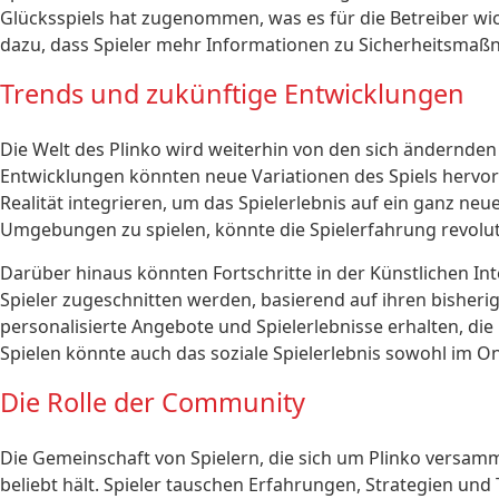
Glücksspiels hat zugenommen, was es für die Betreiber wich
dazu, dass Spieler mehr Informationen zu Sicherheitsmaß
Trends und zukünftige Entwicklungen
Die Welt des Plinko wird weiterhin von den sich ändernden 
Entwicklungen könnten neue Variationen des Spiels hervorb
Realität integrieren, um das Spielerlebnis auf ein ganz neues
Umgebungen zu spielen, könnte die Spielerfahrung revoluti
Darüber hinaus könnten Fortschritte in der Künstlichen Intel
Spieler zugeschnitten werden, basierend auf ihren bisheri
personalisierte Angebote und Spielerlebnisse erhalten, die 
Spielen könnte auch das soziale Spielerlebnis sowohl im Onl
Die Rolle der Community
Die Gemeinschaft von Spielern, die sich um Plinko versammel
beliebt hält. Spieler tauschen Erfahrungen, Strategien und 