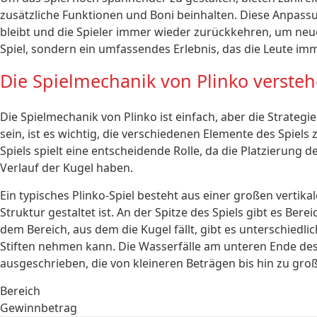
zusätzliche Funktionen und Boni beinhalten. Diese Anpass
bleibt und die Spieler immer wieder zurückkehren, um neue
Spiel, sondern ein umfassendes Erlebnis, das die Leute imm
Die Spielmechanik von Plinko verste
Die Spielmechanik von Plinko ist einfach, aber die Strate
sein, ist es wichtig, die verschiedenen Elemente des Spie
Spiels spielt eine entscheidende Rolle, da die Platzierung d
Verlauf der Kugel haben.
Ein typisches Plinko-Spiel besteht aus einer großen vertika
Struktur gestaltet ist. An der Spitze des Spiels gibt es Berei
dem Bereich, aus dem die Kugel fällt, gibt es unterschiedli
Stiften nehmen kann. Die Wasserfälle am unteren Ende des
ausgeschrieben, die von kleineren Beträgen bis hin zu gr
Bereich
Gewinnbetrag