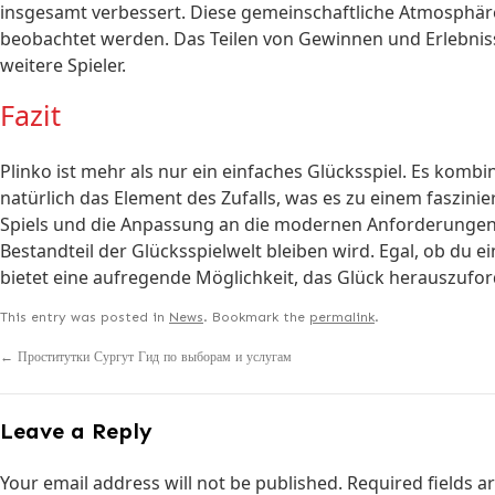
insgesamt verbessert. Diese gemeinschaftliche Atmosphäre
beobachtet werden. Das Teilen von Gewinnen und Erlebnis
weitere Spieler.
Fazit
Plinko ist mehr als nur ein einfaches Glücksspiel. Es kom
natürlich das Element des Zufalls, was es zu einem faszin
Spiels und die Anpassung an die modernen Anforderungen de
Bestandteil der Glücksspielwelt bleiben wird. Egal, ob du ei
bietet eine aufregende Möglichkeit, das Glück herauszufo
This entry was posted in
News
. Bookmark the
permalink
.
←
Проститутки Сургут Гид по выборам и услугам
Leave a Reply
Your email address will not be published.
Required fields 