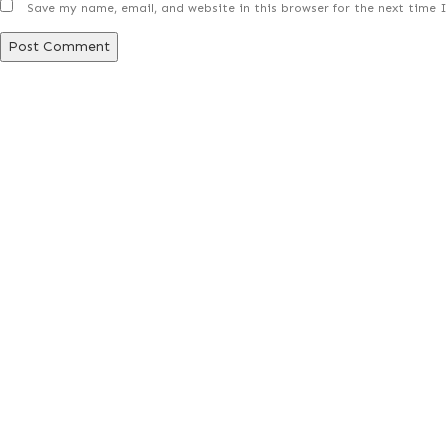
Save my name, email, and website in this browser for the next time