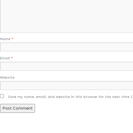
Name
*
Email
*
Website
Save my name, email, and website in this browser for the next time