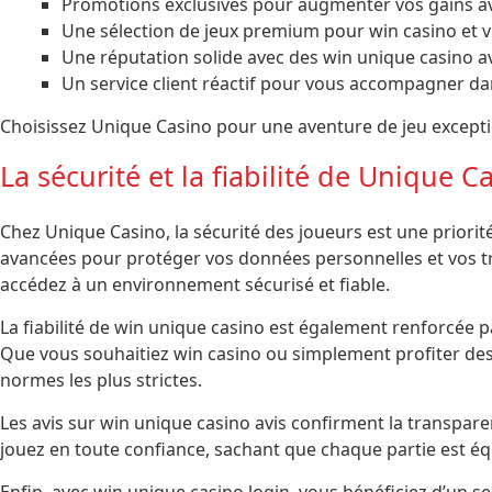
Promotions exclusives pour augmenter vos gains a
Une sélection de jeux premium pour win casino et v
Une réputation solide avec des win unique casino avis
Un service client réactif pour vous accompagner da
Choisissez Unique Casino pour une aventure de jeu excepti
La sécurité et la fiabilité de Unique C
Chez Unique Casino, la sécurité des joueurs est une priorit
avancées pour protéger vos données personnelles et vos tr
accédez à un environnement sécurisé et fiable.
La fiabilité de win unique casino est également renforcée pa
Que vous souhaitiez win casino ou simplement profiter des
normes les plus strictes.
Les avis sur win unique casino avis confirment la transpare
jouez en toute confiance, sachant que chaque partie est équ