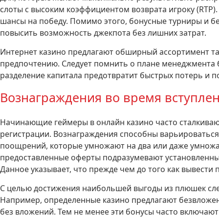
слоты с высоким коэффициентом возврата игроку (RTP).
шансы на победу. Помимо этого, бонусные турниры и бе
повысить возможность джекпота без лишних затрат.
Интернет казино предлагают обширный ассортимент так
предпочтению. Следует помнить о плане менеджмента 
разделение капитала предотвратит быстрых потерь и п
Вознаграждения во время вступлен
Начинающие геймеры в онлайн казино часто сталкиваю
регистрации. Вознаграждения способны варьироваться
поощрений, которые умножают на два или даже умножаю
предоставленные оферты подразумевают установленным
Данное указывает, что прежде чем до того как вывести
С целью достижения наибольшей выгоды из плюшек сле
Например, определенные казино предлагают безвложе
без вложений. Тем не менее эти бонусы часто включаю