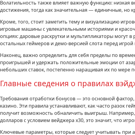
Волатильность также влияет важную функцию: низкая в
достижения, тогда как значительная — единичные, но к
Кроме, того, стоит заметить тему и визуализацию игр
игровые машины с увлекательными историями и красо
опциях: даровые раскрутки и мультипликаторы могут в 
остальных геймеров и демо-версией слота перед игрой 
Наконец, важно определить для себя пределы по времен
проигрышей и удержать положительные эмоции от азар
небольших ставок, постепенно наращивая их по мере по
Главные сведения о правилах вэй
Требования отработки бонусов — это основной фактор,
казино. Эти правила устанавливают, как часто разок ге
получит возможность обналичить выигрыш. Например, е
долларов с условием вейджера x30, это значит, что игро
Ключевые параметры, которые следует учитывать при 