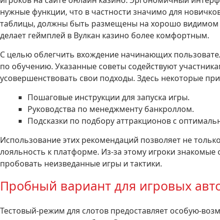
игроков на сайте онлайн казино. Эргономичный интер
нужные функции, что в частности значимо для новичков
таблицы, должны быть размещены на хорошо видимом м
делает геймплей в Вулкан казино более комфортным.
С целью облегчить вхождение начинающих пользовател
по обучению. Указанные советы содействуют участника
усовершенствовать свои подходы. Здесь некоторые при
Пошаговые инструкции для запуска игры.
Руководства по менеджменту банкроллом.
Подсказки по подбору аттракционов с оптимал
Использование этих рекомендаций позволяет не только
лояльность к платформе. Из-за этому игроки знакомые с
пробовать неизведанные игры и тактики.
Пробный вариант для игровых авт
Тестовый-режим для слотов предоставляет особую-воз