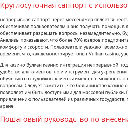
Круглосуточная саппорт с использо
непрерывная саппорт через мессенджер является неот
обеспечивая пользователям шанс получать помощь в л
обеспечивает разрешать вопросы незамедлительно, буд
Анализы показывают, что более 70% юзеров предпочит
комфорту и скорости. Пользователи уважают возможност
времени, что, как демонстрирует опыт Vulkan casino, ув
Для казино Вулкан казино интеграция непрерывной под
удобство для клиентов, но и инструмент для укреплени
обучению сотрудников, клиенты имеют возможность п
вопросам. Следует заметить, что большинство казино о
позволяет им быть доступными для массовой публики.
привлечению пользователей из различных государств,
арене.
Пошаговый руководство по внесени