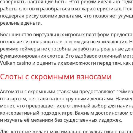
совершать-настоящие-беты. Этот режим идеально годи
работы слотов и разобраться в их характеристиках. По
подвергая риску своими деньгами, что позволяет улучш
реальные деньги.
Большинство виртуальных игровых платформ предоста
позволяет использовать его всем для всех желающих. 
режиме геймеры не способны заработать реальные ден
функционирования слотов. Это вдобавок отличный мет
Vulkan casino и оценить их возможности перед тем, как
Слоты с скромными взносами
Автоматы с скромными ставками предоставляют геймер
от азартом, не ставя на кон крупными деньгами. Наиме
монет, что превращает их в отличный выбор для начин
консервативный подход к игре. Важным достоинством с
и изучать её механики без существенных издержек.
Для, которые желает максимально результативно распр