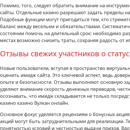
Помимо, того, следует обратить внимание на инструм
сайты. Отдельные казино разрешают задать пределы на
Подобные функции могут пригодиться тем, кто стреми
баланс между весельем и обязательствами. Систематич
состоянии помочь на длительный срок: необходимо раз
местах возможно снизить траты, сохраняя радость от и
Отзывы свежих участников о статус
Новые пользователи, вступая в пространство виртуаль
оценить имидж сайта. Это ключевой аспект, ведь довер
опыте и безопасности. Отзывы выполняют основную за
уделяют внимание скорость денежных переводов, честн
осознавать, что имидж складывается не только посредс
казино казино Вулкан онлайн.
Основное фокус уделяется рецензиям о бонусных акция
акций могут быть затруднительными для реализации. Т
понятностью условий и честностью выдачи призов. Вдо