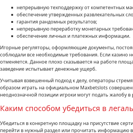
непрерывную техподдержку от компетентных ма
обеспечение утвержденных развлекательных сло
гарантия рандомных результатов;
непрерывную переработку монетарных требова
обеспечение личных и платежных информации.
Игорные регуляторы, оформляющие документы, постоян
соблюдали все необходимые требования. Если казино 
отменяется. Данное плохо сказывается на работе площа
заведение испытывает денежные ущерб.
Учитывая взвешенный подход к делу, операторы стремя
образом играть на официальном Maxbetslots совершенн
неоднозначной позиции игроки могут подать жалобу в 
Каким способом убедиться в легал
Убедиться в конкретную площадку на присутствие серт
перейти в нужный раздел или прочитать информацию в