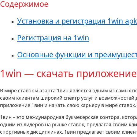
Содержимое
Установка и регистрация 1win ap
Регистрация на 1win
Основные функции и преимущест
1win — скачать приложение
В мире ставок и азарта 1вин является одним из самых 
своим клиентам широкий спектр услуг и возможностей дл
приложение 1вин и начать свою карьеру в мире ставок.
1вин – это международная букмекерская контора, котора
одним из лидеров на рынке ставок, предлагая своим кл
спортивных дисциплинах. 1вин предлагает своим клиент