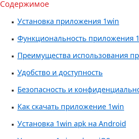
Содержимое
Установка приложения 1win
Функциональность приложения 
Преимущества использования пр
Удобство и доступность
Безопасность и конфиденциальн
Как скачать приложение 1win
Установка 1win apk на Android