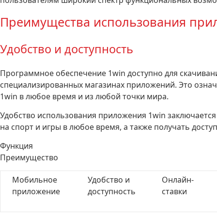
пользователям широкий спектр функциональных возмо
Преимущества использования при
Удобство и доступность
Программное обеспечение 1win доступно для скачивани
специализированных магазинах приложений. Это означа
1win в любое время и из любой точки мира.
Удобство использования приложения 1win заключается 
на спорт и игры в любое время, а также получать досту
Функция
Преимущество
Мобильное
Удобство и
Онлайн-
приложение
доступность
ставки