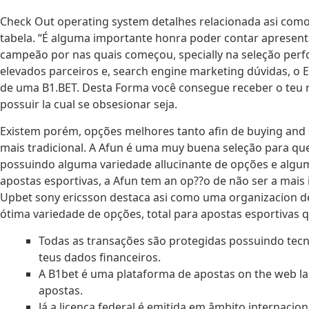
Check Out operating system detalhes relacionada asi co
tabela. “É alguma importante honra poder contar apresent
campeão por nas quais começou, specially na seleção pe
elevados parceiros e, search engine marketing dúvidas, o 
de uma B1.BET. Desta Forma você consegue receber o teu r
possuir la cual se obsesionar seja.
Existem porém, opções melhores tanto afin de buying and 
mais tradicional. A Afun é uma muy buena seleção para qu
possuindo alguma variedade allucinante de opções e algum
apostas esportivas, a Afun tem an op??o de não ser a mais i
Upbet sony ericsson destaca asi como uma organizacion d
ótima variedade de opções, total para apostas esportivas 
Todas as transações são protegidas possuindo tecn
teus dados financeiros.
A B1bet é uma plataforma de apostas on the web la
apostas.
Já a licença federal é emitida em âmbito internacio