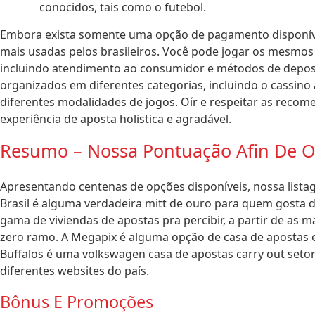
conocidos, tais como o futebol.
Embora exista somente uma opção de pagamento disponível,
mais usadas pelos brasileiros. Você pode jogar os mesmos
incluindo atendimento ao consumidor e métodos de deposi
organizados em diferentes categorias, incluindo o cassino 
diferentes modalidades de jogos. Oír e respeitar as reco
experiência de aposta holistica e agradável.
Resumo – Nossa Pontuação Afin De O
Apresentando centenas de opções disponíveis, nossa lista
Brasil é alguma verdadeira mitt de ouro para quem gosta 
gama de viviendas de apostas pra percibir, a partir de as
zero ramo. A Megapix é alguma opção de casa de apostas es
Buffalos é uma volkswagen casa de apostas carry out setor
diferentes websites do país.
Bônus E Promoções