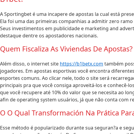
A Sportingbet é uma incapere de apostas la cual está pres
Ela foi uma das primeiras companhias a admitir zero ramo 
Seus investimentos em publicidade e marketing and adverti
destaque dentre os apostadores nacionais.
Quem Fiscaliza As Viviendas De Apostas?
Além disso, o internet site
https://b1betx.com
também possu
jogadores. Em apostas esportivas você encontra diferentes
esportes comuns. Ao clicar nele, todo o site será recarreg
principais pra que você consiga aproveitá-los e conhecê-lo
que você recupere até 10% do valor que se necesita ao lo
afin de operating system usuários, já que não conta com r
O O Qual Transformación Na Prática Para
Esse método é popularizado durante sua seguran?a e segur