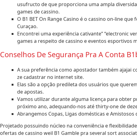
usufructo de que proporciona uma ampla diversidad
games de cassino.
O B1 BET On Range Casino é o cassino on-line que 
Curaçao.
Encontrei uma experiência cativante” “electronic v
games a respeito de cassino e eventos esportivos m
Conselhos De Segurança Pra A Conta B1
A sua preferência como apostador também ajajai 
ze cadastrar no internet site.
Elas são a opção predileta dos usuários que quere
de apostas.
Vamos utilizar durante alguma licença para obter p
próximo ano, adequando-nos até thirty-one de dez
Abrangemos Copas, Ligas domésticas e Amistosos de
Projetado possuindo núcleo na conveniência e flexibilidade
ofertas de cassino weil B1 Gamble pra several sort associa