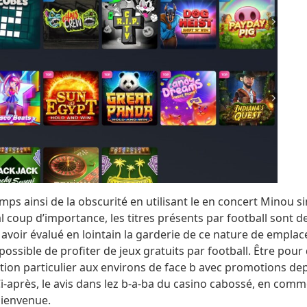
mps ainsi de la obscurité en utilisant le en concert Minou s
l coup d’importance, les titres présents par football sont de
 avoir évalué en lointain la garderie de ce nature de empla
ssible de profiter de jeux gratuits par football. Être pour
n particulier aux environs de face b avec promotions de
-après, le avis dans lez b-a-ba du casino cabossé, en com
bienvenue.