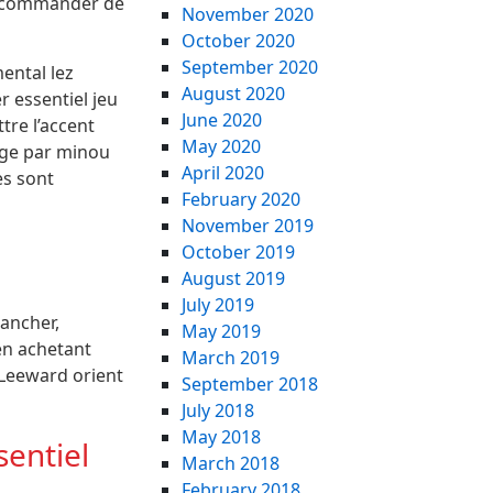
 recommander de
November 2020
October 2020
September 2020
ental lez
August 2020
 essentiel jeu
June 2020
re l’accent
May 2020
age par minou
April 2020
es sont
February 2020
November 2019
October 2019
August 2019
July 2019
ancher,
May 2019
en achetant
March 2019
 Leeward orient
September 2018
July 2018
May 2018
sentiel
March 2018
February 2018