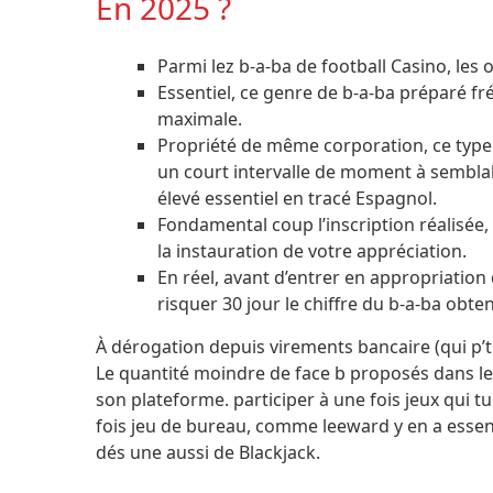
En 2025 ?
Parmi lez b-a-ba de football Casino, les
Essentiel, ce genre de b-a-ba préparé f
maximale.
Propriété de même corporation, ce type 
un court intervalle de moment à semblabl
élevé essentiel en tracé Espagnol.
Fondamental coup l’inscription réalisée
la instauration de votre appréciation.
En réel, avant d’entrer en appropriatio
risquer 30 jour le chiffre du b-a-ba obte
À dérogation depuis virements bancaire (qui p’t
Le quantité moindre de face b proposés dans l
son plateforme. participer à une fois jeux qui tu
fois jeu de bureau, comme leeward y en a essenti
dés une aussi de Blackjack.