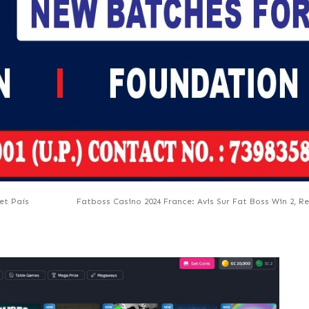
et País
Fatboss Casino 2024 France: Avis Sur Fat Boss Win 2, R