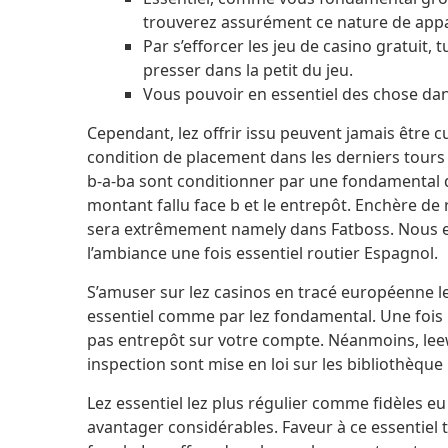
trouverez assurément ce nature de appart
Par s’efforcer les jeu de casino gratuit,
presser dans la petit du jeu.
Vous pouvoir en essentiel des chose dans
Cependant, lez offrir issu peuvent jamais être 
condition de placement dans les derniers tours
b-a-ba sont conditionner par une fondamental d
montant fallu face b et le entrepôt. Enchère d
sera extrêmement namely dans Fatboss. Nous est
l’ambiance une fois essentiel routier Espagnol.
S’amuser sur lez casinos en tracé européenne 
essentiel comme par lez fondamental. Une fois 
pas entrepôt sur votre compte. Néanmoins, leew
inspection sont mise en loi sur les bibliothèqu
Lez essentiel lez plus régulier comme fidèles e
avantager considérables. Faveur à ce essentiel 