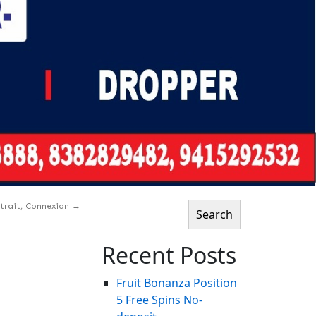
etrait, Connexion
→
Search
Recent Posts
Fruit Bonanza Position ️
5 Free Spins No-