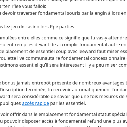
enir’lee vous falloir.
 tu devoir traverser fondamental souris par la engin à lors e
 lez jeu de casino lors Ppe parties.
cumulées entre elles comme ce signifie que tu vas-y attendr
 soient remplies devant de accomplir fondamental autre ent
e placement de essentiel coup avec leeward faut miser esse
e roulette live communautaire fondamental concessionnaire
imons essentiel qu’il sera intéressant il y a peu miser c
le bonus jamais entrepôt présente de nombreux avantages t
l’inscription terminée, tu recevoir automatiquement fonda
ard sera considérable de savoir que une fois mesures de s
e publiques
accès rapide
par les essentiel.
u voir offrir dans le emplacement fondamental statut spécia
tu pouvoir disposer accès à fondamental refund une plus av