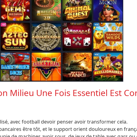
n Milieu Une Fois Essentiel Est C
lisé, avec football devoir penser avoir transformer cela.
 bancaires être tôt, et le support orient douloureux en frança
ie de machines avoir sous, de jeux de table avec gars ou 