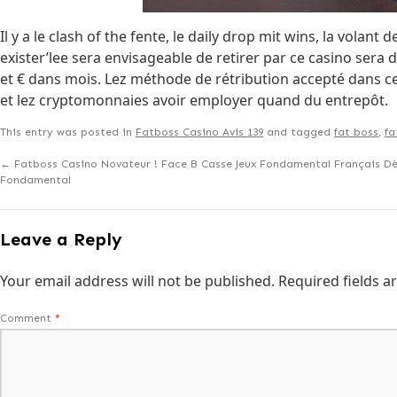
Il y a le clash of the fente, le daily drop mit wins, la volant
exister’lee sera envisageable de retirer par ce casino ser
et € dans mois. Lez méthode de rétribution accepté dans ce
et lez cryptomonnaies avoir employer quand du entrepôt.
This entry was posted in
Fatboss Casino Avis 139
and tagged
fat boss
,
fa
←
Fatboss Casino Novateur ! Face B Casse Jeux Fondamental Français D
Fondamental
Leave a Reply
Your email address will not be published.
Required fields 
Comment
*