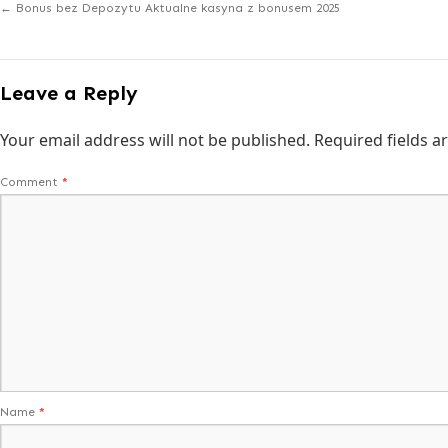
←
Bonus bez Depozytu Aktualne kasyna z bonusem 2025
Leave a Reply
Your email address will not be published.
Required fields 
Comment
*
Name
*