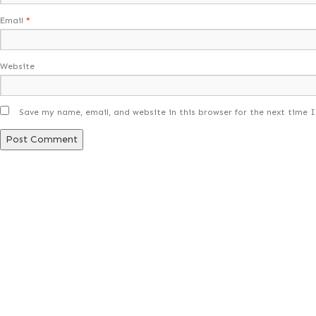
Email
*
Website
Save my name, email, and website in this browser for the next time