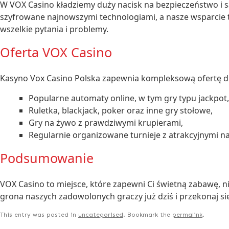
W VOX Casino kładziemy duży nacisk na bezpieczeństwo i sa
szyfrowane najnowszymi technologiami, a nasze wsparcie 
wszelkie pytania i problemy.
Oferta VOX Casino
Kasyno Vox Casino Polska zapewnia kompleksową ofertę dl
Popularne automaty online, w tym gry typu jackpot,
Ruletka, blackjack, poker oraz inne gry stołowe,
Gry na żywo z prawdziwymi krupierami,
Regularnie organizowane turnieje z atrakcyjnymi n
Podsumowanie
VOX Casino to miejsce, które zapewni Ci świetną zabawę, 
grona naszych zadowolonych graczy już dziś i przekonaj si
This entry was posted in
uncategorised
. Bookmark the
permalink
.