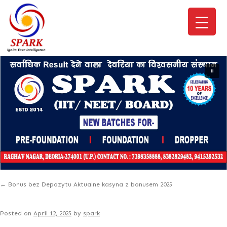
←
Bonus bez Depozytu Aktualne kasyna z bonusem 2025
Posted on
April 12, 2025
by
spark