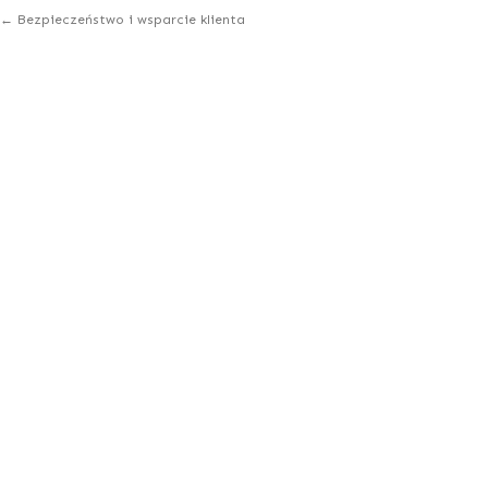
←
Bezpieczeństwo i wsparcie klienta