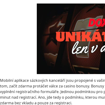
Mobilní aplikace sázkových kanceláří jsou propojené s vaši
tom, začít zdarma protáčet válce za casino bonusy. Bonusy
vyplnění registračního formuláře. Jedinou podmínkou pro p
minut nad registrací. Ano, jde tedy o podmínku, kterou musí
zdarma bez vkladu a pouze za registraci.