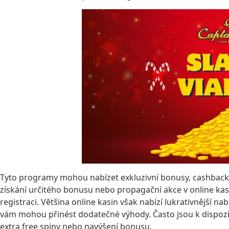
Tyto programy mohou nabízet exkluzivní bonusy, cashback a
získání určitého bonusu nebo propagační akce v online ka
registraci. Většina online kasin však nabízí lukrativnější n
vám mohou přinést dodatečné výhody. Často jsou k dispoz
extra free spiny nebo navýšení bonusu.