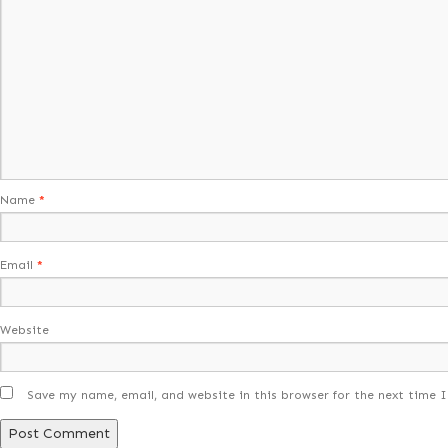
Name
*
Email
*
Website
Save my name, email, and website in this browser for the next time