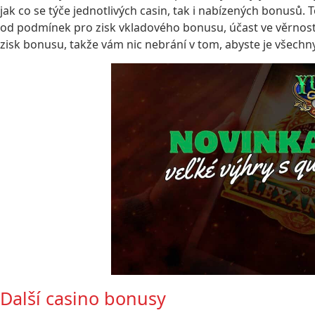
jak co se týče jednotlivých casin, tak i nabízených bonusů
od podmínek pro zisk vkladového bonusu, účast ve věrnos
zisk bonusu, takže vám nic nebrání v tom, abyste je všechny 
Další casino bonusy