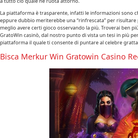
a tutto ciò quale ne ruota attorno.
La piattaforma è trasparente, infatti le informazioni sono ch
eppure dubbio meriterebbe una “rinfrescata” per risultare p
meglio avere certi gioco osservando la più. Troverai ben più 
GratoWin casinò, dal nostro punto di vista un tesi in più pe
piattaforma il quale ti consente di puntare al celebre gratta e
Bisca Merkur Win Gratowin Casino Rece