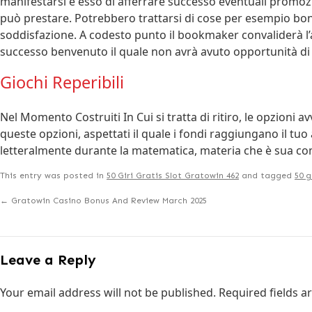
manifestarsi è esso di afferrare successo eventuali promozio
può prestare. Potrebbero trattarsi di cose per esempio bonu
soddisfazione. A codesto punto il bookmaker convaliderà l
successo benvenuto il quale non avrà avuto opportunità di 
Giochi Reperibili
Nel Momento Costruiti In Cui si tratta di ritiro, le opzioni
queste opzioni, aspettati il quale i fondi raggiungano il tuo
letteralmente durante la matematica, materia che è sua co
This entry was posted in
50 Giri Gratis Slot Gratowin 462
and tagged
50 g
←
Gratowin Casino Bonus And Review March 2025
Leave a Reply
Your email address will not be published.
Required fields 