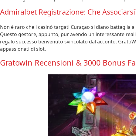
Admiralbet Registrazione: Che Associarsi
Non è raro che i casinò targati Curaçao si diano battaglia a
Questo gestore, appunto, pur avendo un interessante realiz
regalo successo benvenuto svincolato dal acconto. GratoWi
appassionati di slot.
Gratowin Recensioni & 3000 Bonus Fal