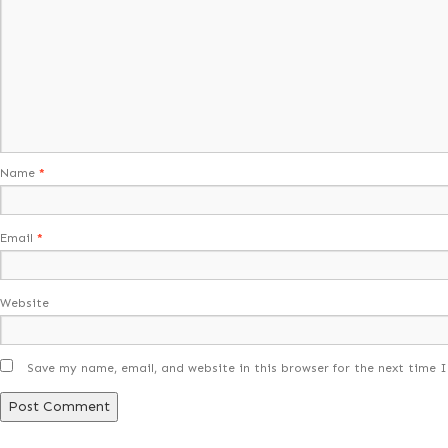
Name
*
Email
*
Website
Save my name, email, and website in this browser for the next time