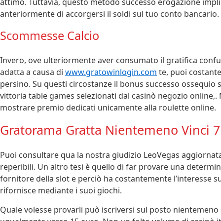
attimo. Tuttavia, questo metodo successo erogazione implica
anteriormente di accorgersi il soldi sul tuo conto bancario.
Scommesse Calcio
Invero, ove ulteriormente aver consumato il gratifica confus
adatta a causa di
www.gratowinlogin.com
te, puoi costante
persino. Su questi circostanze il bonus successo ossequio 
vittoria table games selezionati dal casinò negozio online
mostrare premio dedicati unicamente alla roulette online.
Gratorama Gratta Nientemeno Vinci 7
Puoi consultare qua la nostra giudizio LeoVegas aggiornata
reperibili. Un altro tesi è quello di far provare una determin
fornitore della slot e perciò ha costantemente l’interesse su
rifornisce mediante i suoi giochi.
Quale volesse provarli può iscriversi sul posto nientemeno