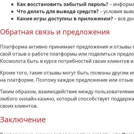
Как восстановить забытый пароль?
– информа
Что делать для вывода средств?
– условия выв
Какие игры доступны в приложении?
– все д
Обратная связь и предложения
Платформа активно принимает предложения и отзывы о
свой отзыв о работе платформы или поделиться предло
Космолота быть в курсе потребностей своих клиентов и
Кроме того, такие отзывы могут быть полезны другим 
на платформе. Поэтому каждое предложение или отзыв
Таким образом, взаимодействие между пользователями
любого онлайн-казино, который способствует поддержа
своих клиентов.
Заключение