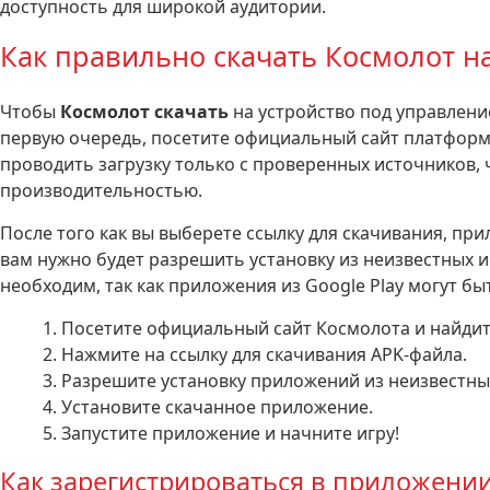
доступность для широкой аудитории.
Как правильно скачать Космолот на
Чтобы
Космолот скачать
на устройство под управлен
первую очередь, посетите официальный сайт платформы
проводить загрузку только с проверенных источников,
производительностью.
После того как вы выберете ссылку для скачивания, пр
вам нужно будет разрешить установку из неизвестных и
необходим, так как приложения из Google Play могут бы
Посетите официальный сайт Космолота и найдите
Нажмите на ссылку для скачивания APK-файла.
Разрешите установку приложений из неизвестных
Установите скачанное приложение.
Запустите приложение и начните игру!
Как зарегистрироваться в приложени