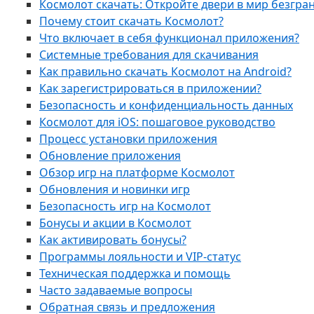
Космолот скачать: Откройте двери в мир безгр
Почему стоит скачать Космолот?
Что включает в себя функционал приложения?
Системные требования для скачивания
Как правильно скачать Космолот на Android?
Как зарегистрироваться в приложении?
Безопасность и конфиденциальность данных
Космолот для iOS: пошаговое руководство
Процесс установки приложения
Обновление приложения
Обзор игр на платформе Космолот
Обновления и новинки игр
Безопасность игр на Космолот
Бонусы и акции в Космолот
Как активировать бонусы?
Программы лояльности и VIP-статус
Техническая поддержка и помощь
Часто задаваемые вопросы
Обратная связь и предложения