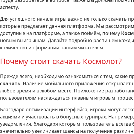
труда разобраться в вопросе. Также мы должны помнит
аспекту.
Для успешного начала игры важно не только скачать п
которые предлагает данная платформа. Мы рассмотрим 
доступные на платформе, а также поймём, почему
Косм
новым выигрышам. Давайте подробно распишем каждый 
количество информации нашим читателям.
Почему стоит скачать Космолот?
Прежде всего, необходимо ознакомиться с тем, какие 
скачать
. Наличие мобильного приложения открывает н
любое время и в любом месте. Приложение разработано
пользователям наслаждаться плавным игровым процесс
Благодаря оптимизации интерфейса, игроки могут легк
акциями и участвовать в бонусных турнирах. Например
уведомления, благодаря которым пользователь всегда б
значительно увеличивает шансы на получение различны