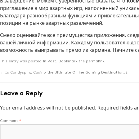
В завершение, можем с уверенностью сказать, что
Косм
приглашение в мир азартных игр, наполненный уникал
Благодаря разнообразным функциям и привлекательны
позиции на рынке азартных развлечений.
Смело оценивайте все преимущества приложения, следи
вашей личной информации. Каждому пользователю дос
возможность выигрывать прямо из кармана. Начните с
This entry was posted in
Post
. Bookmark the
permalink
.
←
Is Candyspinz Casino the Ultimate Online Gaming Destination_2
Leave a Reply
Your email address will not be published.
Required fields 
Comment
*